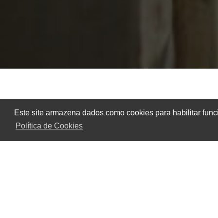
Home
Informações
Concertina Flat 30cm I
Este site armazena dados como cookies para habilitar func
A
concertina flat 30cm inox
eleva o níve
Política de Cookies
discreto com a durabilidade e a resistênc
segurança patrimonial, oferece a
concerti
para clientes que buscam o máximo em es
flat 30cm inox
da
Protegeral
, você inve
visual diferenciado.
Assim como as versões em galvalume e
formato achatado de 30cm de largura, 
aparência menos agressiva. A
Protegeral
premium que se integra harmoniosamente a