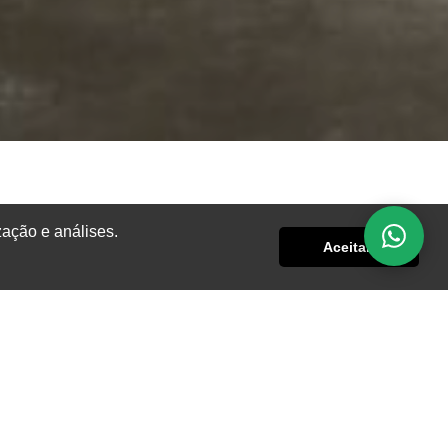
zação e análises.
Aceitar!
e e
 em
nce
ina
 um
 um
uma
lha
vel