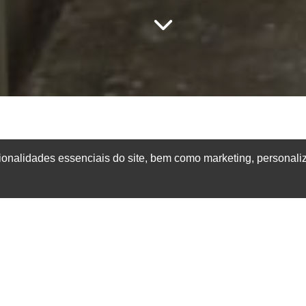
nox
ionalidades essenciais do site, bem como marketing, personali
l de segurança perimetral ao combinar um design elegant
ia superior do aço inoxidável. A
Protegeral
, especialista
na flat 30cm inox
como uma solução de alta performa
tética e proteção a longo prazo. Ao optar pela
concert
ste em segurança sofisticada, resistente à corrosão e com
 galvanizado, a
concertina flat 30cm inox
apresenta
proporcionando uma cobertura horizontal eficaz com 
reconhece a
concertina flat 30cm inox
como uma esco
 projetos arquitetônicos modernos, mantendo um alto ní